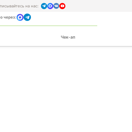
писывайтесь на нас:
о через:
Чек-ап